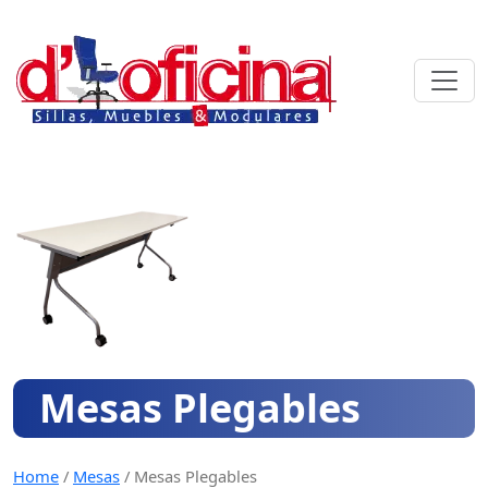
Skip
to
content
Mesas Plegables
Home
/
Mesas
/
Mesas Plegables