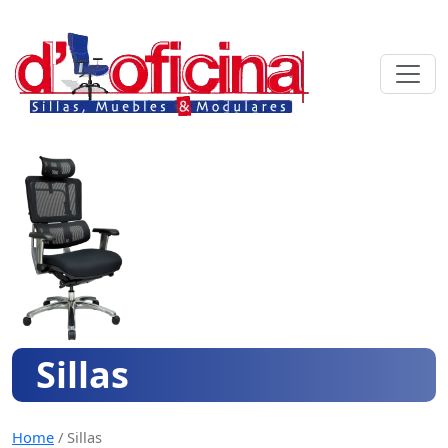
Skip
to
content
Sillas
Home
/
Sillas