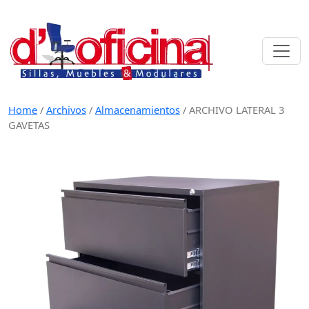
Skip
to
content
Home
/
Archivos
/
Almacenamientos
/
ARCHIVO LATERAL 3
GAVETAS