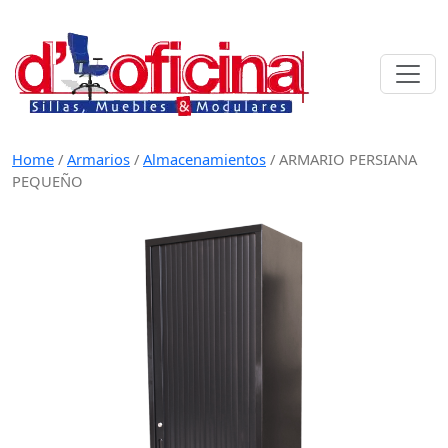
Skip
to
content
Home
/
Armarios
/
Almacenamientos
/
ARMARIO PERSIANA
PEQUEÑO