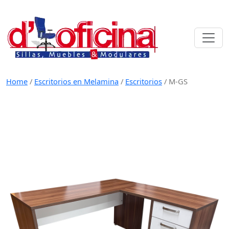
Skip
to
content
Home
/
Escritorios en Melamina
/
Escritorios
/
M-GS