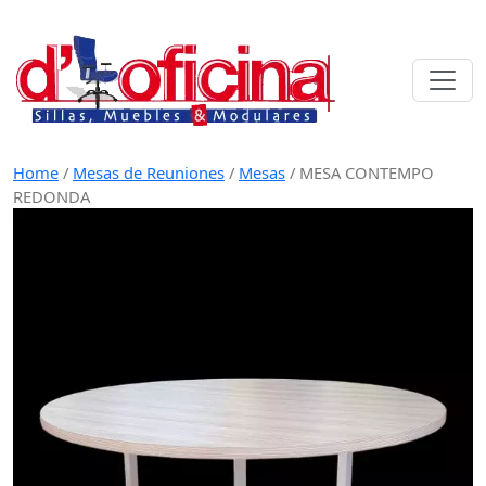
Skip
to
content
Home
/
Mesas de Reuniones
/
Mesas
/
MESA CONTEMPO
REDONDA