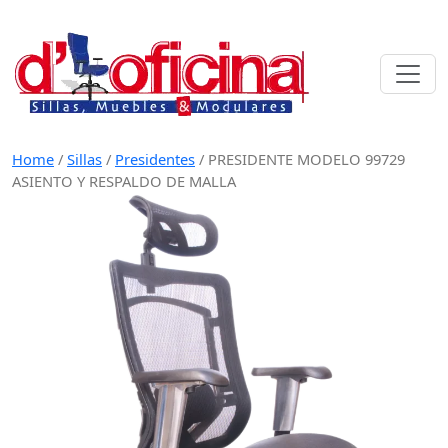
Skip
to
content
Home
/
Sillas
/
Presidentes
/
PRESIDENTE MODELO 99729
ASIENTO Y RESPALDO DE MALLA